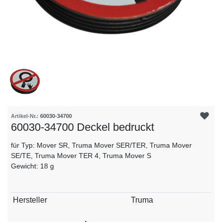
Artikel-Nr.:
60030-34700
60030-34700 Deckel bedruckt
für Typ: Mover SR, Truma Mover SER/TER, Truma Mover
SE/TE, Truma Mover TER 4, Truma Mover S
Gewicht: 18 g
Technisches
Wert
Hersteller
Truma
Merkmal