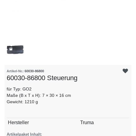
Artikel-Nr.:
60030-86800
60030-86800 Steuerung
für Typ: GO2
Maße (B x T x H): 7 × 30 × 16 cm
Gewicht: 1210 g
Technisches
Wert
Hersteller
Truma
Merkmal
Artikelpaket Inhalt: