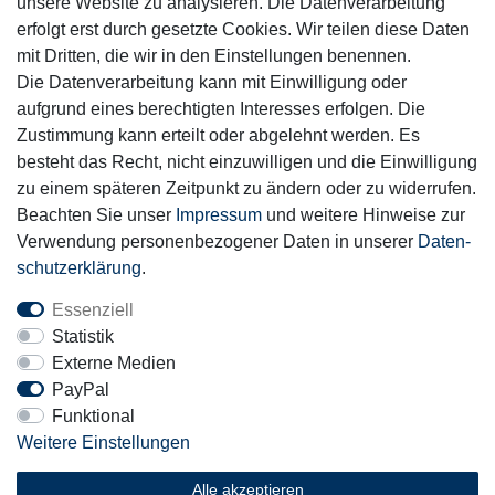
unsere Website zu analysieren. Die Datenverarbeitung
Mitglied
erfolgt erst durch gesetzte Cookies. Wir teilen diese Daten
mit Dritten, die wir in den Einstellungen benennen.
Die Datenverarbeitung kann mit Einwilligung oder
aufgrund eines berechtigten Interesses erfolgen. Die
Zustimmung kann erteilt oder abgelehnt werden. Es
Motor-Fit
besteht das Recht, nicht einzuwilligen und die Einwilligung
© Copyright 2026 | Alle Rechte vorbehalten.
zu einem späteren Zeitpunkt zu ändern oder zu widerrufen.
Beachten Sie unser
Impressum
und weitere Hinweise zur
Verwendung personenbezogener Daten in unserer
Daten­
schutz­erklärung
.
Essenziell
Statistik
Externe Medien
PayPal
Funktional
Weitere Einstellungen
Alle akzeptieren