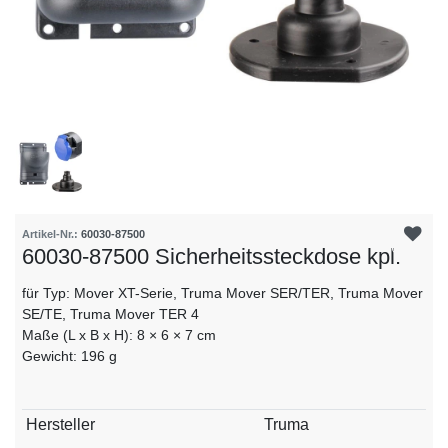
Artikel-Nr.:
60030-87500
60030-87500 Sicherheitssteckdose kpl.
für Typ: Mover XT-Serie, Truma Mover SER/TER, Truma Mover
SE/TE, Truma Mover TER 4
Maße (L x B x H): 8 × 6 × 7 cm
Gewicht: 196 g
Technisches
Wert
Hersteller
Truma