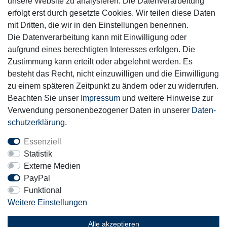
unsere Website zu analysieren. Die Datenverarbeitung
Mitglied
erfolgt erst durch gesetzte Cookies. Wir teilen diese Daten
mit Dritten, die wir in den Einstellungen benennen.
Die Datenverarbeitung kann mit Einwilligung oder
aufgrund eines berechtigten Interesses erfolgen. Die
Zustimmung kann erteilt oder abgelehnt werden. Es
Motor-Fit
besteht das Recht, nicht einzuwilligen und die Einwilligung
© Copyright 2026 | Alle Rechte vorbehalten.
zu einem späteren Zeitpunkt zu ändern oder zu widerrufen.
Beachten Sie unser
Impressum
und weitere Hinweise zur
Verwendung personenbezogener Daten in unserer
Daten­
schutz­erklärung
.
Essenziell
Statistik
Externe Medien
PayPal
Funktional
Weitere Einstellungen
Alle akzeptieren