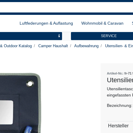
Luftfederungen & Auflastung
Wohnmobil & Caravan
SERVICE
& Outdoor Katalog
Camper Haushalt
Aufbewahrung
Utensilien- & E
Artikel-Nr.:
fr-71
Utensili
Utensilientas
eingefassten 
Bezeichnung: 
Technisch
Wert
Hersteller
Merkmal