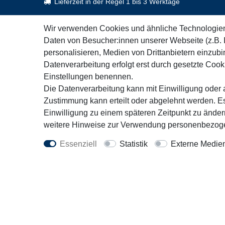
Lieferzeit in der Regel 1 bis 3 Werktage
Wir verwenden Cookies und ähnliche Technologie
Daten von Besucher:innen unserer Webseite (z.B. 
Kontakt
Rechtl
personalisieren, Medien von Drittanbietern einzubi
+49 451 3071162
AGB
Datenverarbeitung erfolgt erst durch gesetzte Cookie
Mo. - Fr. 9:30 - 16:00 Uhr
Impress
Einstellungen benennen.
Wiederru
Die Datenverarbeitung kann mit Einwilligung oder a
info@motorfit.de
Zustimmung kann erteilt oder abgelehnt werden. Es
Datensc
Kontaktformular
Einwilligung zu einem späteren Zeitpunkt zu ände
weitere Hinweise zur Verwendung personenbezoge
Vert
Essenziell
Statistik
Externe Medie