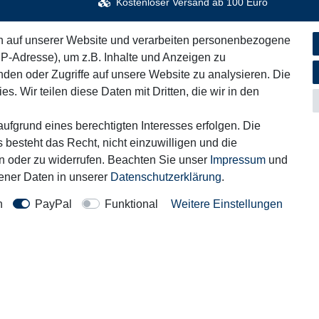
Kostenloser Versand ab 100 Euro
n auf unserer Website und verarbeiten personenbezogene
IP-Adresse), um z.B. Inhalte und Anzeigen zu
iches
Informationen
nden oder Zugriffe auf unsere Website zu analysieren. Die
Service
s. Wir teilen diese Daten mit Dritten, die wir in den
um
Blog
fsrecht
Zahlung & Versand
ufgrund eines berechtigten Interesses erfolgen. Die
 besteht das Recht, nicht einzuwilligen und die
hutzerklärung
rn oder zu widerrufen. Beachten Sie unser
Impressum
und
ner Daten in unserer
Daten­schutz­erklärung
.
Kontakt
rag widerrufen
n
PayPal
Funktional
Weitere Einstellungen
Motor-Fit
© Copyright 2026 | Alle Rechte vorbehalten.