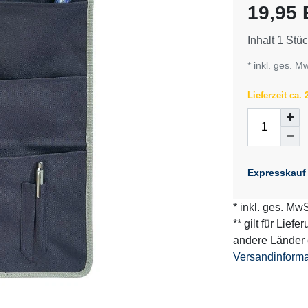
19,95
Inhalt
1
Stüc
* inkl. ges. M
Lieferzeit ca.
Expresskauf
* inkl. ges. MwS
** gilt für Lief
andere Länder 
Versandinform