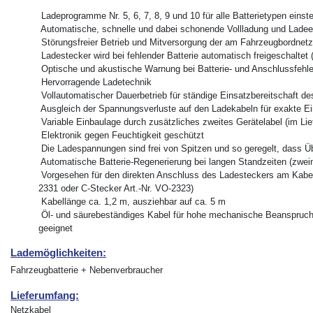
 Ladeprogramme Nr. 5, 6, 7, 8, 9 und 10 für alle Batterietypen einste
 Automatische, schnelle und dabei schonende Vollladung und Ladee
 Störungsfreier Betrieb und Mitversorgung der am Fahrzeugbordne
 Ladestecker wird bei fehlender Batterie automatisch freigeschalte
 Optische und akustische Warnung bei Batterie- und Anschlussfehl
 Hervorragende Ladetechnik
 Vollautomatischer Dauerbetrieb für ständige Einsatzbereitschaft d
 Ausgleich der Spannungsverluste auf den Ladekabeln für exakte 
 Variable Einbaulage durch zusätzliches zweites Gerätelabel (im Li
 Elektronik gegen Feuchtigkeit geschützt
 Die Ladespannungen sind frei von Spitzen und so geregelt, dass 
 Automatische Batterie-Regenerierung bei langen Standzeiten (zwei
 Vorgesehen für den direkten Anschluss des Ladesteckers am Kabe
2331 oder C-Stecker Art.-Nr. VO-2323)
 Kabellänge ca. 1,2 m, ausziehbar auf ca. 5 m
 Öl- und säurebeständiges Kabel für hohe mechanische Beanspruc
geeignet
Lademöglichkeiten:
Fahrzeugbatterie + Nebenverbraucher
Lieferumfang:
Netzkabel