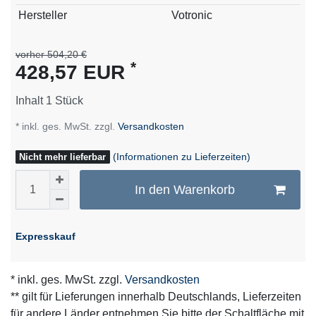
Technisches
Wert
Hersteller
Votronic
Merkmal
vorher 504,20 €
*
428,57 EUR
Inhalt
1
Stück
* inkl. ges. MwSt. zzgl.
Versandkosten
(Informationen zu Lieferzeiten)
Nicht mehr lieferbar
In den Warenkorb
Expresskauf
* inkl. ges. MwSt. zzgl.
Versandkosten
** gilt für Lieferungen innerhalb Deutschlands, Lieferzeiten
für andere Länder entnehmen Sie bitte der Schaltfläche mit