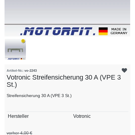
Artikel-Nr.:
vo-2243
Votronic Streifensicherung 30 A (VPE 3
St.)
Streifensicherung 30 A (VPE 3 St.)
Technisches
Wert
Hersteller
Votronic
Merkmal
vorher 4,00 €