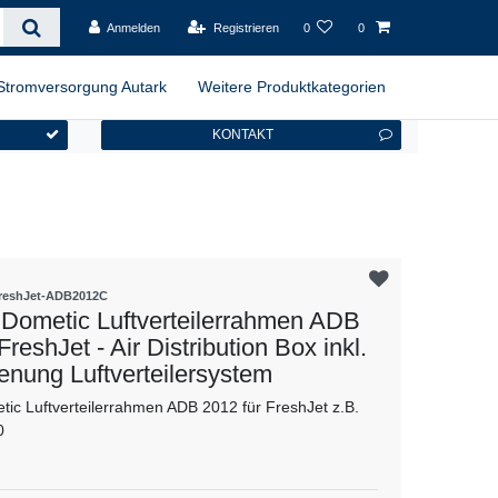
Anmelden
Registrieren
0
0
Stromversorgung Autark
Weitere Produktkategorien
KONTAKT
reshJet-ADB2012C
ometic Luftverteilerrahmen ADB
FreshJet - Air Distribution Box inkl.
enung Luftverteilersystem
c Luftverteilerrahmen ADB 2012 für FreshJet z.B.
0