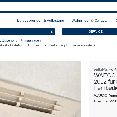
Luftfederungen & Auflastung
Wohnmobil & Caravan
SERVICE
 Zubehör
Klimaanlagen
 Air Distribution Box inkl. Fernbedienung Luftverteilersystem
Artikel-Nr.:
wd-F
WAECO D
2012 für 
Fernbedi
WAECO Dometi
FreshJet 220