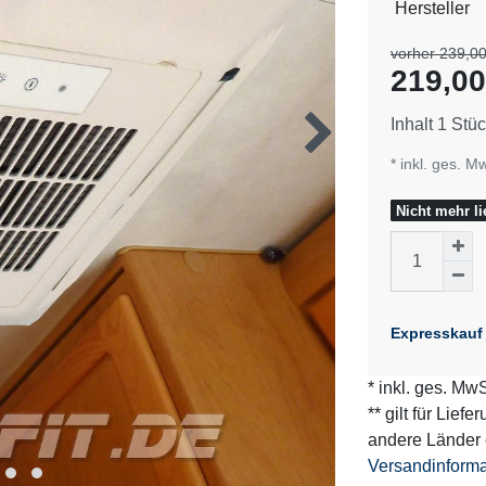
Technisch
Wert
Hersteller
Merkmal
vorher 239,00
219,0
Inhalt
1
Stüc
* inkl. ges. M
Nicht mehr li
Expresskauf
* inkl. ges. MwS
** gilt für Lief
andere Länder 
Versandinform