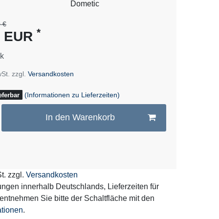
es
Dometic
 €
*
0 EUR
k
wSt. zzgl.
Versandkosten
(Informationen zu Lieferzeiten)
eferbar
In den Warenkorb
t. zzgl.
Versandkosten
erungen innerhalb Deutschlands, Lieferzeiten für
entnehmen Sie bitte der Schaltfläche mit den
ationen
.