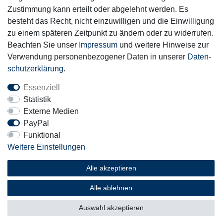
Zustimmung kann erteilt oder abgelehnt werden. Es
Motor-Fit
besteht das Recht, nicht einzuwilligen und die Einwilligung
© Copyright 2026 | Alle Rechte vorbehalten.
zu einem späteren Zeitpunkt zu ändern oder zu widerrufen.
Beachten Sie unser
Impressum
und weitere Hinweise zur
Verwendung personenbezogener Daten in unserer
Daten­
schutz­erklärung
.
Essenziell
Statistik
Externe Medien
PayPal
Funktional
Weitere Einstellungen
Alle akzeptieren
Alle ablehnen
Auswahl akzeptieren