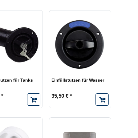
eit ca. 2 Wochen
40
 vergriffen,
2
eit 2 Monate oder
tutzen für Tanks
Einfüllstutzen für Wasser
 *
35,50 € *