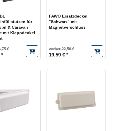
BL
FAWO Ersatzdeckel
nfüllstutzen für
"Schwarz" mit
il & Caravan
Magnetverschluss
it mit Klappdeckel
et
,75 €
vorher 22,50 €
 *
19,59 € *