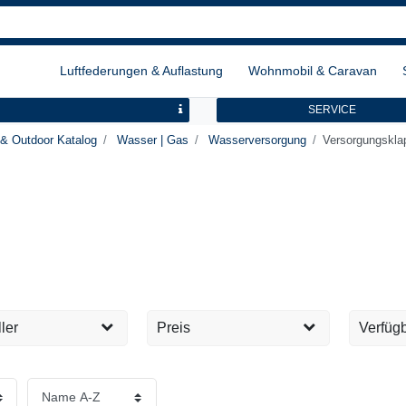
Luftfederungen & Auflastung
Wohnmobil & Caravan
SERVICE
& Outdoor Katalog
Wasser | Gas
Wasserversorgung
Versorgungskla
ler
Preis
Verfügb
T
Sofort 
1
EUR
EUR
Tage
8