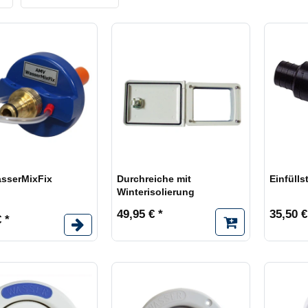
Übernehmen
Lieferz
ana
40
Produkt
lution
1
Lieferz
länger
1
ec
1
3
sserMixFix
Durchreiche mit
Einfülls
Winterisolierung
49,95 € *
35,50 €
 *