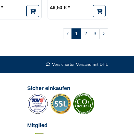
 *
46,50 € *
1
2
3
Versicherter Versand mit DHL
Sicher einkaufen
Mitglied