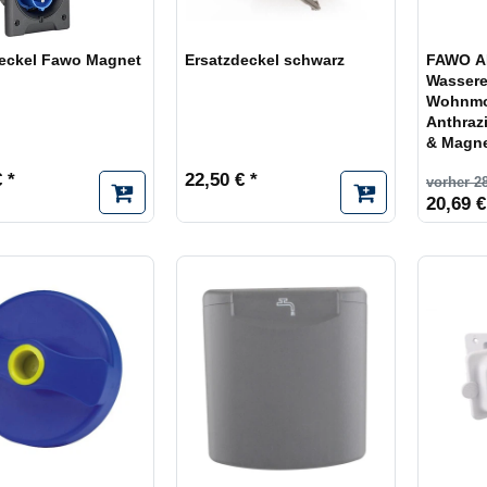
deckel Fawo Magnet
Ersatzdeckel schwarz
FAWO A
Wasserei
Wohnmob
Anthraz
& Magn
 *
22,50 € *
vorher 28
20,69 €