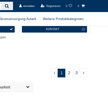
Anmelden
Registrieren
0
0
Stromversorgung Autark
Weitere Produktkategorien
KONTAKT
ppen
1
2
3
arkeit
versandfertig, 1-2
13