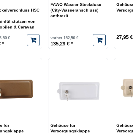
FAWO Wasser-Steckdose
Gehäuse
ckelverschluss HSC
(City-Wasseranschluss)
Versorg
anthrazit
infüllstutzen von
bilen & Caravan
27,95 €
6,50 €
vorher 152,50 €
 *
135,29 € *
e für
Gehäuse für
Gehäuse
gungsklappe
Versorgungsklappe
Versorg