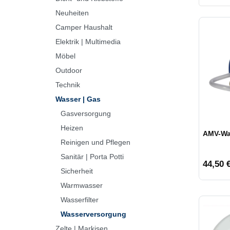
Neuheiten
Frank
Camper Haushalt
Elektrik | Multimedia
HEOSo
Möbel
Lilie
Outdoor
Technik
Safe-T
Wasser | Gas
Gasversorgung
iMS
Heizen
AMV-Wa
Reinigen und Pflegen
Sanitär | Porta Potti
44,50 €
Sicherheit
Warmwasser
Wasserfilter
Wasserversorgung
Zelte | Markisen