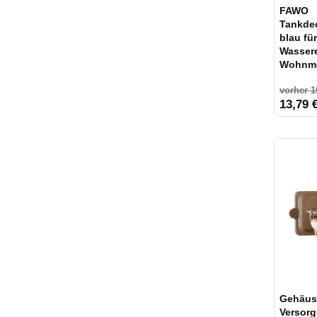
FAWO
Tankde
blau für
Wassere
Wohnmo
vorher 1
13,79 €
Gehäus
Versor