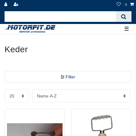
0
☰
Keder
Filter