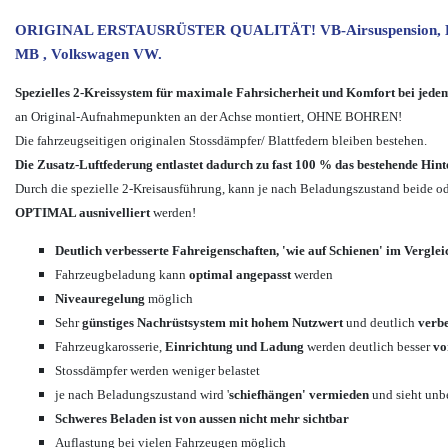
ORIGINAL ERSTAUSRÜSTER QUALITÄT! VB-Airsuspension, Erst
MB , Volkswagen VW.
Spezielles 2-Kreissystem für maximale Fahrsicherheit und Komfort bei jed
an Original-Aufnahmepunkten an der Achse montiert, OHNE BOHREN!
Die fahrzeugseitigen originalen Stossdämpfer/ Blattfedern bleiben bestehen.
Die Zusatz-Luftfederung entlastet dadurch zu fast 100 % das bestehende Hin
Durch die spezielle 2-Kreisausführung, kann je nach Beladungszustand beide ode
OPTIMAL ausnivelliert
werden!
Deutlich verbesserte Fahreigenschaften, 'wie auf Schienen' im Verglei
Fahrzeugbeladung kann
optimal angepasst
werden
Niveauregelung
möglich
Sehr
günstiges Nachrüstsystem mit hohem Nutzwert
und deutlich
verbe
Fahrzeugkarosserie,
Einrichtung und Ladung
werden deutlich besser
vo
Stossdämpfer werden weniger belastet
je nach Beladungszustand wird '
schiefhängen' vermieden
und sieht unb
Schweres Beladen ist von aussen nicht mehr sichtbar
Auflastung bei vielen Fahrzeugen möglich