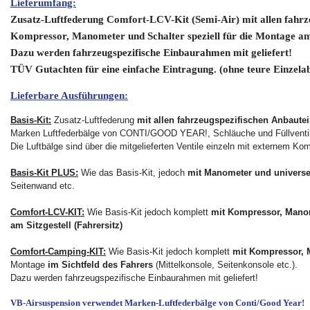
Lieferumfang:
Zusatz-Luftfederung Comfort-LCV-Kit (Semi-Air) mit allen fahrze
Kompressor, Manometer und Schalter speziell für die Montage am 
Dazu werden fahrzeugspezifische Einbaurahmen mit geliefert!
TÜV Gutachten für eine einfache Eintragung. (ohne teure Einzel
Lieferbare Ausführungen:
Basis-Kit:
Zusatz-Luftfederung
mit allen fahrzeugspezifischen Anbautei
Marken Luftfederbälge von CONTI/GOOD YEAR!, Schläuche und Füllventi
Die Luftbälge sind über die mitgelieferten Ventile einzeln mit externem Kom
Basis-Kit PLUS:
Wie das Basis-Kit, jedoch
mit Manometer
und universe
Seitenwand etc.
Comfort-LCV-KIT:
Wie Basis-Kit jedoch komplett
mit Kompressor, Manom
am Sitzgestell (Fahrersitz)
Comfort-Camping-KIT:
Wie Basis-Kit jedoch komplett
mit Kompressor, 
Montage
im Sichtfeld des Fahrers
(Mittelkonsole, Seitenkonsole etc.).
Dazu werden fahrzeugspezifische Einbaurahmen mit geliefert!
VB-Airsuspension verwendet Marken-Luftfederbälge von Conti/Good Year!