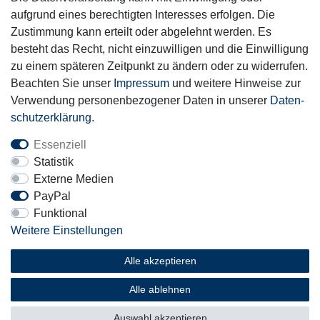
aufgrund eines berechtigten Interesses erfolgen. Die
Zustimmung kann erteilt oder abgelehnt werden. Es
Motor-Fit
besteht das Recht, nicht einzuwilligen und die Einwilligung
© Copyright 2026 | Alle Rechte vorbehalten.
zu einem späteren Zeitpunkt zu ändern oder zu widerrufen.
Beachten Sie unser
Impressum
und weitere Hinweise zur
Verwendung personenbezogener Daten in unserer
Daten­
schutz­erklärung
.
Essenziell
Statistik
Externe Medien
PayPal
Funktional
Weitere Einstellungen
Alle akzeptieren
Alle ablehnen
Auswahl akzeptieren