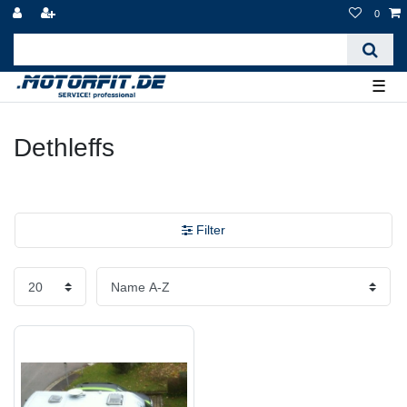
0
☰
Dethleffs
Filter