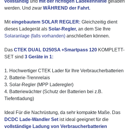
vollständig
und
mit der richtigen Ladekennlinie
geladen
werden. Und zwar
WÄHREND der Fahrt.
Mit
eingebautem SOLAR REGLER:
Gleichzeitig dient
dieses Ladegerät als
Solar-Regler,
an dem Sie Ihre
Solaranlage (falls vorhanden)
anschließen können.
Das
CTEK DUAL D250SA +Smartpass 120
KOMPLETT-
SET sind
3 Geräte in 1:
1. Hochwertiger CTEK Lader für Ihre Verbraucherbatterien
2. Batterie-Trennrelais
3. Solar-Regler (MPP Laderegler)
4. Batteriewächter (Schutz der Batterien bei z.B.
Tiefentladung)
Ideal Für die Nachrüstung, da sehr kompakte Maße. Das
DCDC Lade-Wandler Set
ist ideal geeignet für die
vollständige Ladung von Verbraucherbatterien