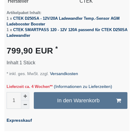
Technisches
Wert
Hersteller
CTEK
Merkmal
Artikelpaket Inhalt:
1 x
CTEK D250SA - 12V/20A Ladewandler Temp.-Sensor AGM
Ladebooster Booster
1 x
CTEK SMARTPASS 120 - 12V 120A passend für CTEK D250SA
Ladewandler
*
799,90 EUR
Inhalt
1
Stück
* inkl. ges. MwSt. zzgl.
Versandkosten
(Informationen zu Lieferzeiten)
Lieferzeit ca. 4 Wochen**
In den Warenkorb
Expresskauf