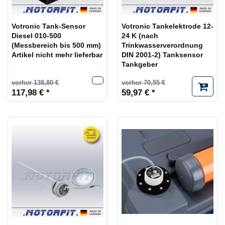
Votronic Tank-Sensor
Votronic Tankelektrode 12-
Diesel 010-500
24 K (nach
(Messbereich bis 500 mm)
Trinkwasserverordnung
Artikel nicht mehr lieferbar
DIN 2001-2) Tanksensor
Tankgeber
vorher 138,80 €
vorher 70,55 €
117,98 € *
59,97 € *