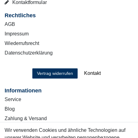
Kontaktformular
Rechtliches
AGB
Impressum
Wiederrufsrecht
Datenschutzerklärung
Kontakt
Vertrag widerrufen
Informationen
Service
Blog
Zahlung & Versand
Wir verwenden Cookies und ähnliche Technologien auf
Sicher einkaufen
unserer Website und verarbeiten personenbezogene