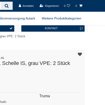
Anmelden
Registrieren
0
0
Stromversorgung Autark
Weitere Produktkategorien
KONTAKT
 grau VPE: 2 Stück
-01
 Schelle IS, grau VPE: 2 Stück
es
Truma
halt: