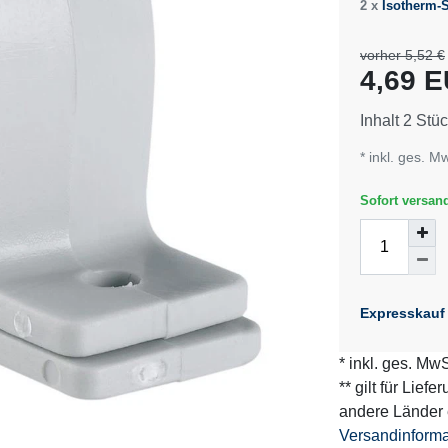
2 x
Isotherm-S
vorher 5,52 €
4,69 
Inhalt
2
Stüc
* inkl. ges. M
Sofort versand
Expresskauf
* inkl. ges. MwS
** gilt für Lief
andere Länder 
Versandinform