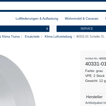
Luftfederungen & Auflastung
Wohnmobil & Caravan
SERVICE
& Klima Truma
Ersatzteile
Klima Luftverteilung
40331-01 Schelle IS,
Artikel-Nr.:
40331
40331-01
Farbe: grau
VPE: 2 Stück
Gewicht: 12 g
Technisch
Wert
Hersteller
Merkmal
Artikelpaket In