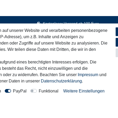
Kostenloser Versand ab 100 Euro
n auf unserer Website und verarbeiten personenbezogene
IP-Adresse), um z.B. Inhalte und Anzeigen zu
nden oder Zugriffe auf unsere Website zu analysieren. Die
iches
Informationen
s. Wir teilen diese Daten mit Dritten, die wir in den
Service
um
Blog
ufgrund eines berechtigten Interesses erfolgen. Die
fsrecht
Zahlung & Versand
 besteht das Recht, nicht einzuwilligen und die
rn oder zu widerrufen. Beachten Sie unser
Impressum
und
hutzerklärung
ner Daten in unserer
Daten­schutz­erklärung
.
n
PayPal
Funktional
Weitere Einstellungen
Kontakt
rag widerrufen
Motor-Fit