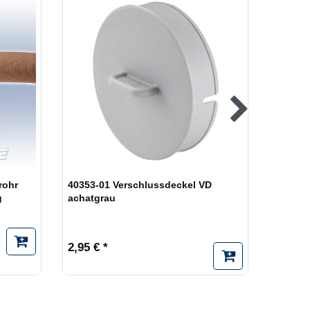
rohr
40353-01 Verschlussdeckel VD
40381-
g
achatgrau
achatg
2,95 € *
4,73 € 