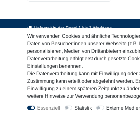
Lieferzeit in der Regel 1 bis 3 Werktage
Wir verwenden Cookies und ähnliche Technologie
Daten von Besucher:innen unserer Webseite (z.B. 
personalisieren, Medien von Drittanbietern einzubi
Kontakt
Rechtl
Datenverarbeitung erfolgt erst durch gesetzte Cookie
+49 451 3071162
AGB
Einstellungen benennen.
Mo. - Fr. 9:30 - 16:00 Uhr
Impress
Die Datenverarbeitung kann mit Einwilligung oder a
Wiederru
Zustimmung kann erteilt oder abgelehnt werden. Es
info@motorfit.de
Einwilligung zu einem späteren Zeitpunkt zu ände
Datensc
Kontaktformular
weitere Hinweise zur Verwendung personenbezoge
Essenziell
Statistik
Externe Medie
Vert