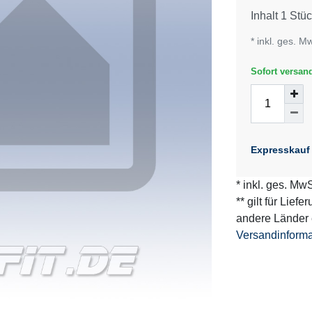
Inhalt
1
Stüc
* inkl. ges. M
Sofort versand
Expresskauf
* inkl. ges. MwS
** gilt für Lief
andere Länder 
Versandinform