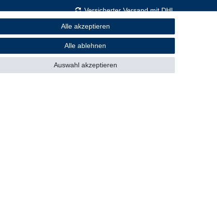
Versicherter Versand mit DHL
Alle akzeptieren
Alle ablehnen
Sicher einkaufen
Auswahl akzeptieren
Mitglied