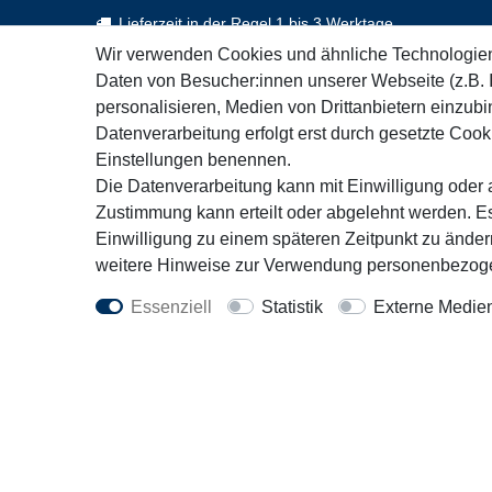
Lieferzeit in der Regel 1 bis 3 Werktage
Wir verwenden Cookies und ähnliche Technologie
Daten von Besucher:innen unserer Webseite (z.B. 
personalisieren, Medien von Drittanbietern einzubi
Kontakt
Rechtl
Datenverarbeitung erfolgt erst durch gesetzte Cookie
+49 451 3071162
AGB
Einstellungen benennen.
Mo. - Fr. 9:30 - 16:00 Uhr
Impress
Die Datenverarbeitung kann mit Einwilligung oder a
Wiederru
Zustimmung kann erteilt oder abgelehnt werden. Es
info@motorfit.de
Einwilligung zu einem späteren Zeitpunkt zu ände
Datensc
Kontaktformular
weitere Hinweise zur Verwendung personenbezoge
Essenziell
Statistik
Externe Medie
Vert