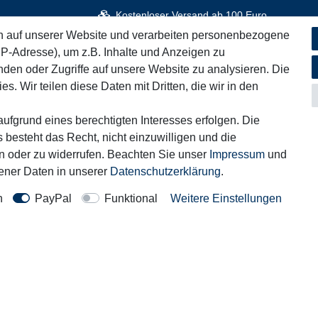
Kostenloser Versand ab 100 Euro
n auf unserer Website und verarbeiten personenbezogene
IP-Adresse), um z.B. Inhalte und Anzeigen zu
nden oder Zugriffe auf unsere Website zu analysieren. Die
iches
Informationen
s. Wir teilen diese Daten mit Dritten, die wir in den
Service
um
Blog
ufgrund eines berechtigten Interesses erfolgen. Die
fsrecht
Zahlung & Versand
 besteht das Recht, nicht einzuwilligen und die
rn oder zu widerrufen. Beachten Sie unser
Impressum
und
hutzerklärung
ner Daten in unserer
Daten­schutz­erklärung
.
n
PayPal
Funktional
Weitere Einstellungen
Kontakt
rag widerrufen
Motor-Fit
© Copyright 2026 | Alle Rechte vorbehalten.