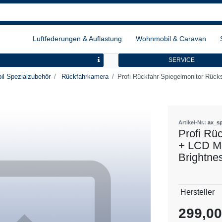
Luftfederungen & Auflastung
Wohnmobil & Caravan
SERVICE
l Spezialzubehör
Rückfahrkamera
Profi Rückfahr-Spiegelmonitor Rücks
Artikel-Nr.:
ax_sp
Profi Rü
+ LCD Mo
Brightne
Technisch
Wert
Hersteller
Merkmal
299,0