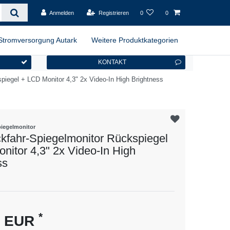
Anmelden
Registrieren
0
0
Stromversorgung Autark
Weitere Produktkategorien
KONTAKT
piegel + LCD Monitor 4,3" 2x Video-In High Brightness
iegelmonitor
ckfahr-Spiegelmonitor Rückspiegel
nitor 4,3" 2x Video-In High
ss
es
*
0 EUR