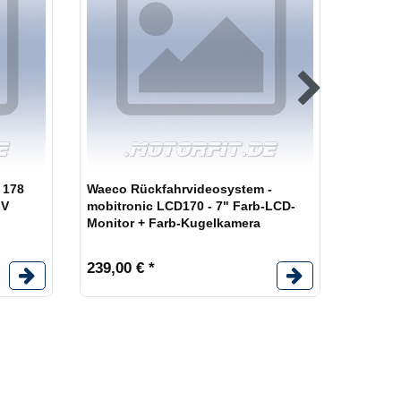
Waeco 
 178
Waeco Rückfahrvideosystem -
Perfect
 V
mobitronic LCD170 - 7" Farb-LCD-
Monitor
Monitor + Farb-Kugelkamera
Kasten
239,00 € *
448,00