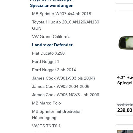
Spezialanwendungen
SCC
MB Sprinter W907 4x4 ab 2018
VB Air
Toyota Hilux ab 2016 AN120/AN130
GUN
Webas
VW Grand California
Landrover Defender
iMS
Fiat Ducato X250
Ford Nugget 1
Ford Nugget 2 ab 2014
4,3" Rü
James Cook W901-903 bis 2004)
Spiegel
James Cook W903 2004-2006
James Cook W906 NCV3 - ab 2006
MB Marco Polo
vorher 2
239,00
MB Sprinter mit Breitreifen
Höherlegung
VW T5 T6 T6.1