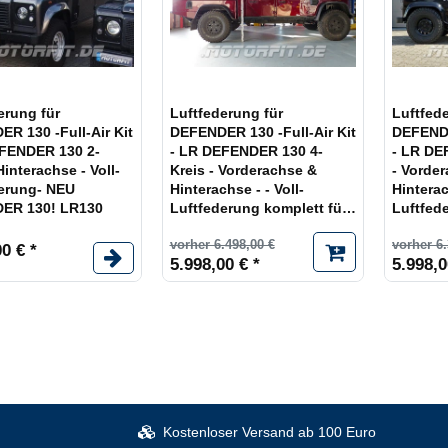
erung für
Luftfederung für
Luftfed
R 130 -Full-Air Kit
DEFENDER 130 -Full-Air Kit
DEFENDE
EFENDER 130 2-
- LR DEFENDER 130 4-
- LR DE
Kreis - Vorderachse &
- Vorde
erung- NEU
Hinterachse - - Voll-
Hinterac
ER 130! LR130
Luftfederung komplett für
Luftfed
LR130
vorher 6.498,00 €
vorher 6.
0 € *
5.998,00 € *
5.998,0
Kostenloser Versand ab 100 Euro