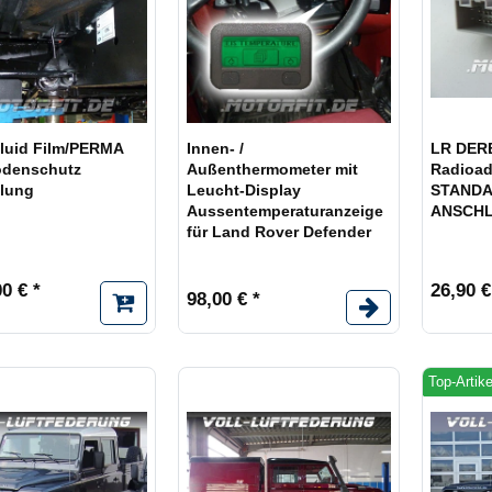
luid Film/PERMA
Innen- /
LR DER
odenschutz
Außenthermometer mit
Radioad
lung
Leucht-Display
STANDA
Aussentemperaturanzeige
ANSCHLU
für Land Rover Defender
0 € *
26,90 €
98,00 € *
Top-Artike