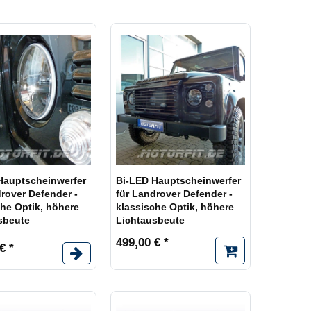
eit ca. 1 Woche
1
eit ca. 2 Wochen
5
eit ca. 4 Wochen
1
 vergriffen,
3
eit 2 Monate oder
Hauptscheinwerfer
Bi-LED Hauptscheinwerfer
rover Defender -
für Landrover Defender -
che Optik, höhere
klassische Optik, höhere
sbeute
Lichtausbeute
499,00 € *
€ *