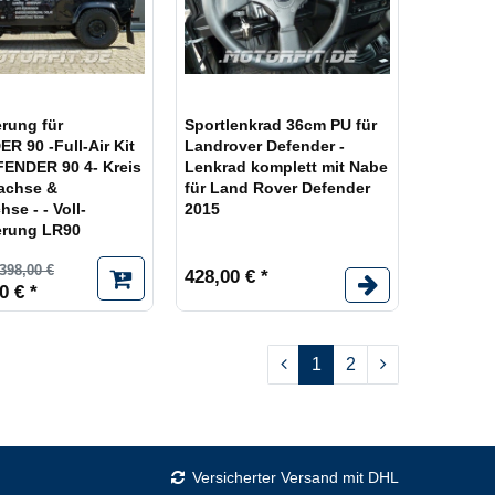
erung für
Sportlenkrad 36cm PU für
R 90 -Full-Air Kit
Landrover Defender -
FENDER 90 4- Kreis
Lenkrad komplett mit Nabe
rachse &
für Land Rover Defender
hse - - Voll-
2015
erung LR90
398,00 €
428,00 € *
0 € *
1
2
Versicherter Versand mit DHL