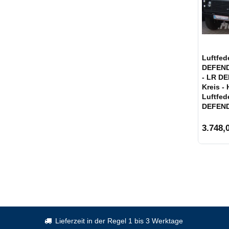
Luftfed
DEFENDE
- LR D
Kreis - Hinterachse - Voll-
Luftfed
DEFEND
3.748,0
Lieferzeit in der Regel 1 bis 3 Werktage