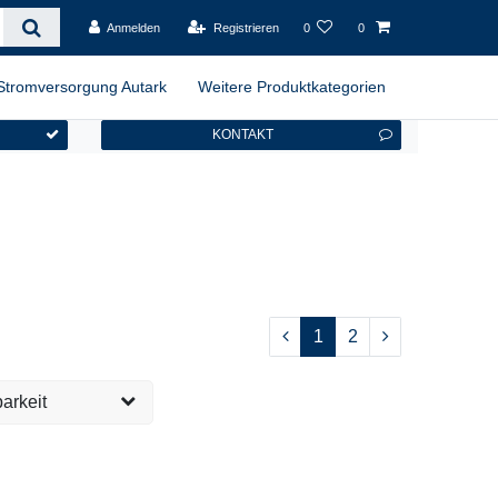
Anmelden
Registrieren
0
0
Stromversorgung Autark
Weitere Produktkategorien
KONTAKT
1
2
arkeit
versandfertig, 1-2
13