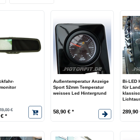
Übernehmen
Lieferz
1
suspension
Lieferz
7
to
Lieferz
1
Produkt
11
Lieferz
länger
ckfahr-
Außentemperatur Anzeige
Bi-LED 
monitor
Sport 52mm Temperatur
für Land
weisses Led Hintergrund
klassis
Lichtau
49,00 €
58,90 € *
289,90 
 € *