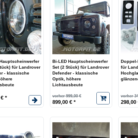
Hauptscheinwerfer
Bi-LED Hauptscheinwerfer
Doppel-
Stück) für Landrover
Set (2 Stück) für Landrover
für Lan
r - klassische
Defender - klassische
Hochgla
höhere
Optik, höhere
glänzen
usbeute
Lichtausbeute
vorher 999,00 €
vorher 3
 € *
899,00 € *
298,00 