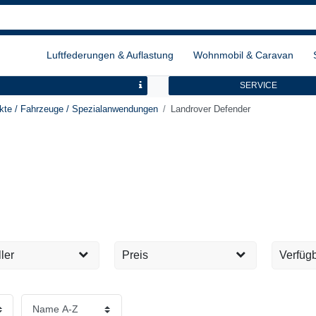
Luftfederungen & Auflastung
Wohnmobil & Caravan
SERVICE
kte / Fahrzeuge / Spezialanwendungen
Landrover Defender
ler
Preis
Verfügb
orrosionsschutz
Sofort 
1
EUR
EUR
Tage