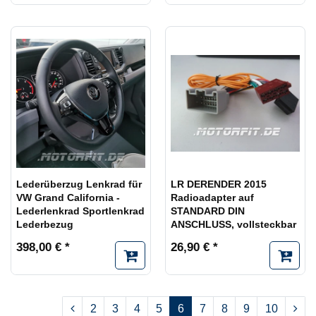
Lederüberzug Lenkrad für
LR DERENDER 2015
VW Grand California -
Radioadapter auf
Lederlenkrad Sportlenkrad
STANDARD DIN
Lederbezug
ANSCHLUSS, vollsteckbar
398,00 € *
26,90 € *
2
3
4
5
6
7
8
9
10