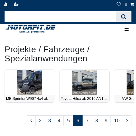
0
☰
Projekte / Fahrzeuge /
Spezialanwendungen
MB Sprinter W907 4x4 ab 2018
Toyota Hilux ab 2016 AN120/AN130 GUN
VW Gran
2
3
4
5
6
7
8
9
10