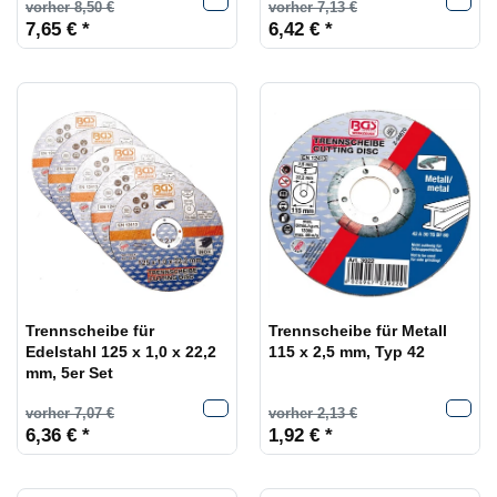
vorher 8,50 €
vorher 7,13 €
7,65 € *
6,42 € *
Trennscheibe für
Trennscheibe für Metall
Edelstahl 125 x 1,0 x 22,2
115 x 2,5 mm, Typ 42
mm, 5er Set
vorher 7,07 €
vorher 2,13 €
6,36 € *
1,92 € *