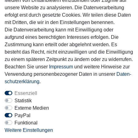
Medien von Drittanbietern einzubinden oder Zugriffe auf
unsere Website zu analysieren. Die Datenverarbeitung
Mitglied
erfolgt erst durch gesetzte Cookies. Wir teilen diese Daten
mit Dritten, die wir in den Einstellungen benennen.
Die Datenverarbeitung kann mit Einwilligung oder
aufgrund eines berechtigten Interesses erfolgen. Die
Zustimmung kann erteilt oder abgelehnt werden. Es
Motor-Fit
besteht das Recht, nicht einzuwilligen und die Einwilligung
© Copyright 2026 | Alle Rechte vorbehalten.
zu einem späteren Zeitpunkt zu ändern oder zu widerrufen.
Beachten Sie unser
Impressum
und weitere Hinweise zur
Verwendung personenbezogener Daten in unserer
Daten­
schutz­erklärung
.
Essenziell
Statistik
Externe Medien
PayPal
Funktional
Weitere Einstellungen