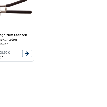
nge zum Stanzen
gekanteten
ücken
08,50 €
 *