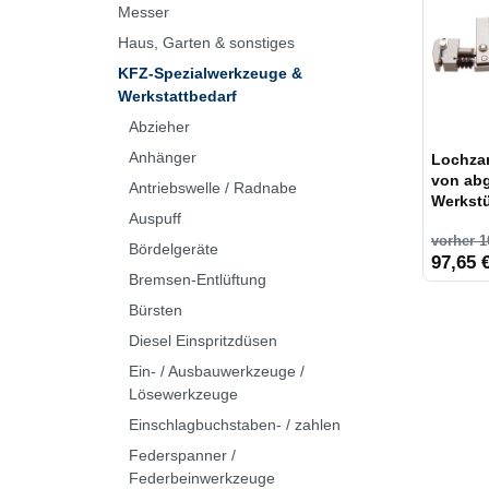
Messer
Haus, Garten & sonstiges
KFZ-Spezialwerkzeuge &
Werkstattbedarf
Abzieher
Anhänger
Lochza
von ab
Antriebswelle / Radnabe
Werkst
Auspuff
vorher 1
Bördelgeräte
97,65 €
Bremsen-Entlüftung
Bürsten
Diesel Einspritzdüsen
Ein- / Ausbauwerkzeuge /
Lösewerkzeuge
Einschlagbuchstaben- / zahlen
Federspanner /
Federbeinwerkzeuge