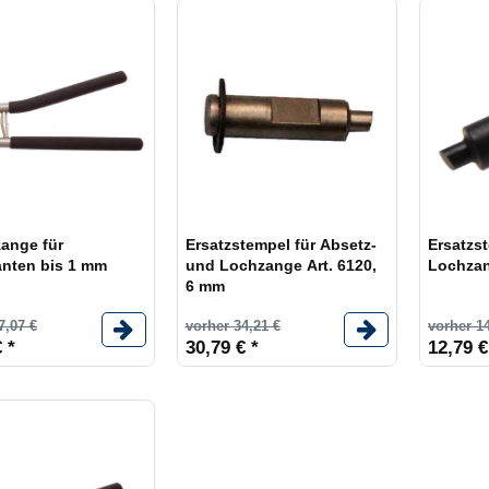
ange für
Ersatzstempel für Absetz-
Ersatzst
nten bis 1 mm
und Lochzange Art. 6120,
Lochzan
6 mm
7,07 €
vorher 34,21 €
vorher 14
 *
30,79 € *
12,79 €