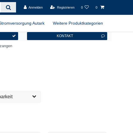
Anmelden
Registrieren
0
0
Stromversorgung Autark
Weitere Produktkategorien
KONTAKT
zzangen
arkeit
versandfertig, 1-2
5