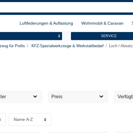
Luftfederungen & Auflastung
Wohnmobil & Caravan
SERVICE
eug für Profis
KFZ-Spezialwerkzeuge & Werkstattbedarf
Loch / Abset
ler
Preis
Verfügb
Sofort 
5
EUR
EUR
Tage
Übernehmen