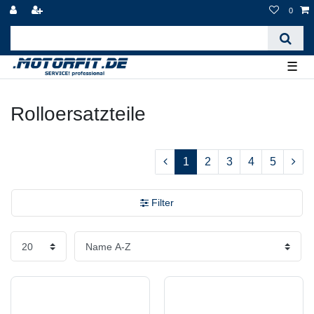
0
☰
Rolloersatzteile
1
2
3
4
5
Filter