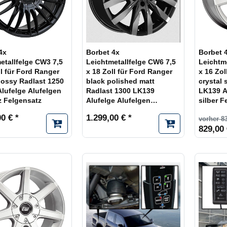
4x
Borbet 4x
Borbet 
etallfelge CW3 7,5
Leichtmetallfelge CW6 7,5
Leichtm
ll für Ford Ranger
x 18 Zoll für Ford Ranger
x 16 Zol
lossy Radlast 1250
black polished matt
crystal 
lufelge Alufelgen
Radlast 1300 LK139
LK139 A
 Felgensatz
Alufelge Alufelgen
silber F
schwarz Felgensatz
0 € *
1.299,00 € *
vorher 8
829,00 