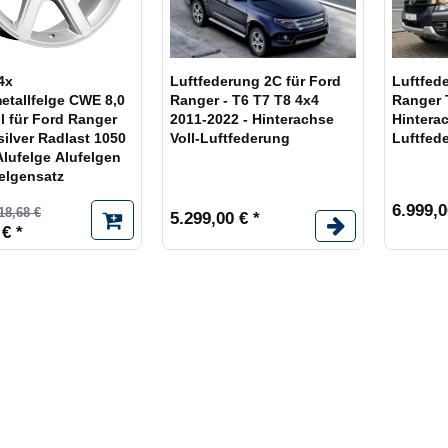
4x
Luftfederung 2C für Ford
Luftfed
etallfelge CWE 8,0
Ranger - T6 T7 T8 4x4
Ranger T
ll für Ford Ranger
2011-2022 - Hinterachse
Hinterac
 silver Radlast 1050
Voll-Luftfederung
Luftfed
lufelge Alufelgen
Felgensatz
6.999,0
18,68 €
5.299,00 € *
 € *