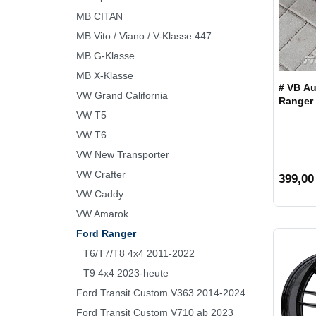
MB CITAN
MB Vito / Viano / V-Klasse 447
MB G-Klasse
MB X-Klasse
# VB Au
VW Grand California
Ranger 
VW T5
VW T6
VW New Transporter
VW Crafter
399,00
VW Caddy
VW Amarok
Ford Ranger
T6/T7/T8 4x4 2011-2022
T9 4x4 2023-heute
Ford Transit Custom V363 2014-2024
Ford Transit Custom V710 ab 2023