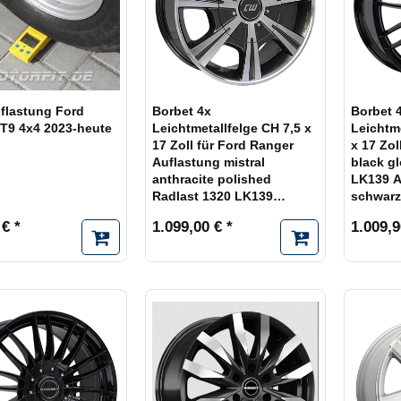
flastung Ford
Borbet 4x
Borbet 
T9 4x4 2023-heute
Leichtmetallfelge CH 7,5 x
Leichtm
17 Zoll für Ford Ranger
x 17 Zol
Auflastung mistral
black g
anthracite polished
LK139 A
Radlast 1320 LK139
schwarz
Alufelge Alufelgen
 € *
1.099,00 € *
1.009,9
anthrazit Felgensatz