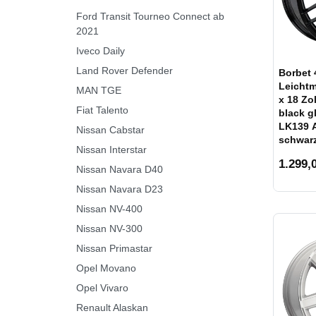
Ford Transit Tourneo Connect ab
2021
Iveco Daily
Land Rover Defender
Borbet 
Leichtm
MAN TGE
x 18 Zo
Fiat Talento
black g
LK139 A
Nissan Cabstar
schwarz
Nissan Interstar
1.299,0
Nissan Navara D40
Nissan Navara D23
Nissan NV-400
Nissan NV-300
Nissan Primastar
Opel Movano
Opel Vivaro
Renault Alaskan