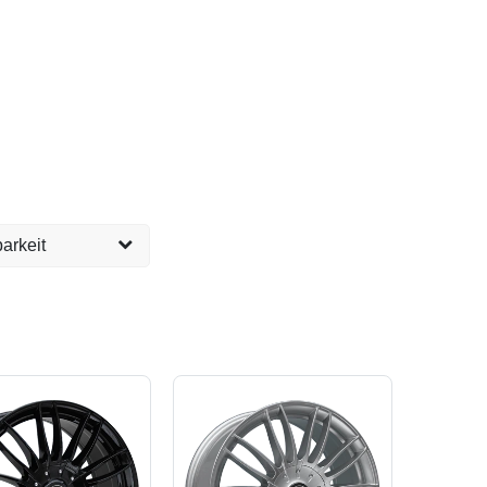
arkeit
versandfertig, 1-2
7
eit ca. 1 Woche
1
eit ca. 2 Wochen
3