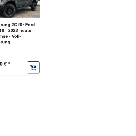
erung 2C für Ford
9 - 2023-heute -
hse - Voll-
erung
0 € *