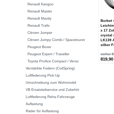
Renault Kangoo
Renault Master
Renault Maxity
Borbet 
Renault Trafic
Leichtm
x 17 Zo
Citroen Jumper
crystal
Citroen Jumpy Combi / Spacetourer
LK139 A
silber 
Peugeot Boxer
Peugeot Expert / Traveller
vorher 9
819,90
Toyota ProAce Compact / Verso
Verstärkte Federn (CoilSpring)
Luftfederung Pick-Up
Umschreibung zum Wohnmobil
VB Ersatzteilservice und Zubehör
Luftfederung Reha-Fahrzeuge
Auflastung
Räder für Auflastung