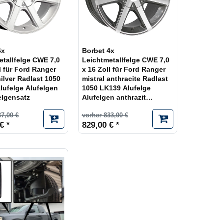
4x
Borbet 4x
etallfelge CWE 7,0
Leichtmetallfelge CWE 7,0
l für Ford Ranger
x 16 Zoll für Ford Ranger
silver Radlast 1050
mistral anthracite Radlast
lufelge Alufelgen
1050 LK139 Alufelge
elgensatz
Alufelgen anthrazit
Felgensatz
37,00 €
vorher 833,00 €
€ *
829,00 € *