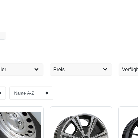
ler
Preis
Verfügb
Sofort 
8
EUR
EUR
Tage
suspension
3
Übernehmen
Lieferz
Lieferz