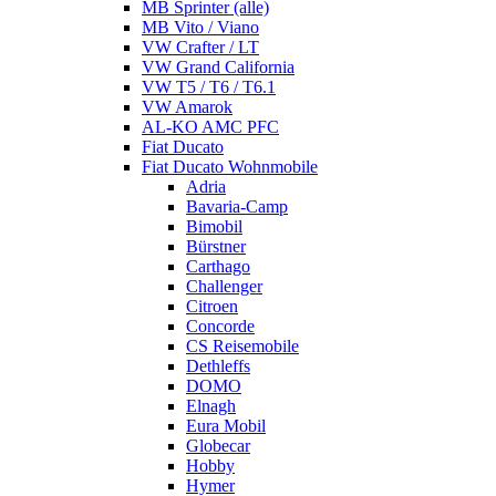
MB Sprinter (alle)
MB Vito / Viano
VW Crafter / LT
VW Grand California
VW T5 / T6 / T6.1
VW Amarok
AL-KO AMC PFC
Fiat Ducato
Fiat Ducato Wohnmobile
Adria
Bavaria-Camp
Bimobil
Bürstner
Carthago
Challenger
Citroen
Concorde
CS Reisemobile
Dethleffs
DOMO
Elnagh
Eura Mobil
Globecar
Hobby
Hymer