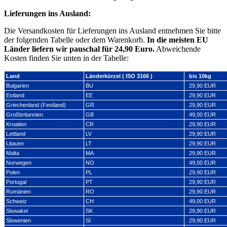
Lieferungen ins Ausland:
Die Versandkosten für Lieferungen ins Ausland entnehmen Sie bitte
der folgenden Tabelle oder dem Warenkorb.
In die meisten EU
Länder liefern wir pauschal für 24,90 Euro.
Abweichende
Kosten finden Sie unten in der Tabelle:
Land
Länderkürzel ( ISO 3166 )
bis 10kg
Bulgarien
BU
29,90 EUR
Estland
EE
29,90 EUR
Griechenland (Festland)
GR
29,90 EUR
Großbritannien
GB
49,00 EUR
Kroatien
CR
29,90 EUR
Lettland
LV
29,90 EUR
Litauen
LT
29,90 EUR
Malta
MA
29,90 EUR
Norwegen
NO
49,00 EUR
Polen
PL
29,90 EUR
Portugal
PT
29,90 EUR
Rumänien
RO
29,90 EUR
Schweiz
CH
49,00 EUR
Slowakei
SK
29,90 EUR
Slowenien
SI
29,90 EUR