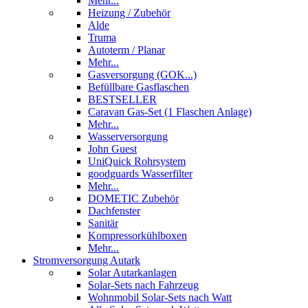
Mehr...
Heizung / Zubehör
Alde
Truma
Autoterm / Planar
Mehr...
Gasversorgung (GOK...)
Befüllbare Gasflaschen
BESTSELLER
Caravan Gas-Set (1 Flaschen Anlage)
Mehr...
Wasserversorgung
John Guest
UniQuick Rohrsystem
goodguards Wasserfilter
Mehr...
DOMETIC Zubehör
Dachfenster
Sanitär
Kompressorkühlboxen
Mehr...
Stromversorgung Autark
Solar Autarkanlagen
Solar-Sets nach Fahrzeug
Wohnmobil Solar-Sets nach Watt