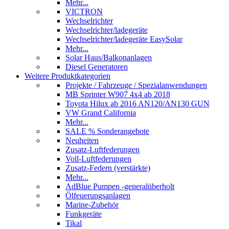
Mehr...
VICTRON
Wechselrichter
Wechselrichter/ladegeräte
Wechselrichter/ladegeräte EasySolar
Mehr...
Solar Haus/Balkonanlagen
Diesel Generatoren
Weitere Produktkategorien
Projekte / Fahrzeuge / Spezialanwendungen
MB Sprinter W907 4x4 ab 2018
Toyota Hilux ab 2016 AN120/AN130 GUN
VW Grand California
Mehr...
SALE % Sonderangebote
Neuheiten
Zusatz-Luftfederungen
Voll-Luftfederungen
Zusatz-Federn (verstärkte)
Mehr...
AdBlue Pumpen -generalüberholt
Ölfeuerungsanlagen
Marine-Zubehör
Funkgeräte
Tikal