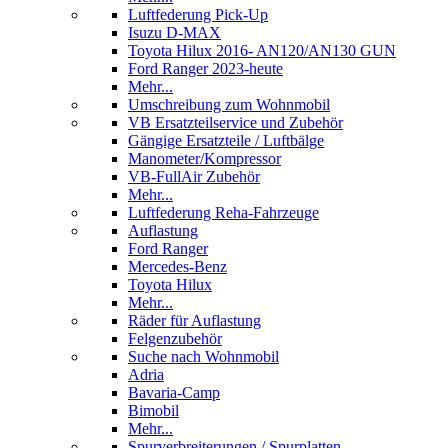
Luftfederung Pick-Up
Isuzu D-MAX
Toyota Hilux 2016- AN120/AN130 GUN
Ford Ranger 2023-heute
Mehr...
Umschreibung zum Wohnmobil
VB Ersatzteilservice und Zubehör
Gängige Ersatzteile / Luftbälge
Manometer/Kompressor
VB-FullAir Zubehör
Mehr...
Luftfederung Reha-Fahrzeuge
Auflastung
Ford Ranger
Mercedes-Benz
Toyota Hilux
Mehr...
Räder für Auflastung
Felgenzubehör
Suche nach Wohnmobil
Adria
Bavaria-Camp
Bimobil
Mehr...
Spurverbreiterungen / Spurplatten