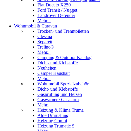
Fiat Ducato X250
Ford Transit / Nugget
Landrover Defender
Mehr...
Wohnmobil & Caravan
Trocken- und Trenntoiletten
Clesana
Separett
Trelino®
Mehr...
Camping & Outdoor Katalog
Dicht- und Klebstoffe
Neuheiten
Camper Haushalt
Mehr...
Wohnmobil Spezialzubehör
Dicht- und Klebstoffe
Gasprüfung und Heizen
Gaswarner / Gasalarm
Mehr...
Heizung & Klima Truma
Alde Umrüstung
Heizung Combi
Heizung Trumatic S