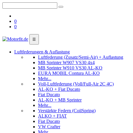
0
0
☰
Luftfederungen & Auflastung
Luftfederung (Zusatz/Semi-Air) + Auflastung
MB Sprinter W907 VS30 4x4
MB Sprinter W910 VS30 AL-KO
EURA MOBIL Contura AL-KO
Mehr...
Voll-Luftfederung (Voll/Full-Air 2C 4C)
AL-KO + Fiat Ducato
Fiat Ducato
AL-KO + MB Sprinter
Mehr...
Verstärkte Federn (CoilSpring)
ALKO + FIAT
Fiat Ducato
VW Crafter
Mehr...