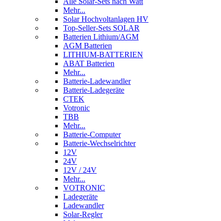
Alle Solar-Sets nach Watt
Mehr...
Solar Hochvoltanlagen HV
Top-Seller-Sets SOLAR
Batterien Lithium/AGM
AGM Batterien
LITHIUM-BATTERIEN
ABAT Batterien
Mehr...
Batterie-Ladewandler
Batterie-Ladegeräte
CTEK
Votronic
TBB
Mehr...
Batterie-Computer
Batterie-Wechselrichter
12V
24V
12V / 24V
Mehr...
VOTRONIC
Ladegeräte
Ladewandler
Solar-Regler