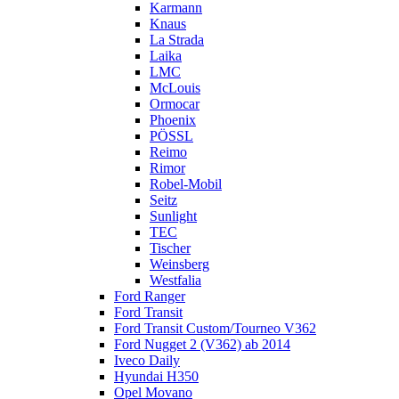
Karmann
Knaus
La Strada
Laika
LMC
McLouis
Ormocar
Phoenix
PÖSSL
Reimo
Rimor
Robel-Mobil
Seitz
Sunlight
TEC
Tischer
Weinsberg
Westfalia
Ford Ranger
Ford Transit
Ford Transit Custom/Tourneo V362
Ford Nugget 2 (V362) ab 2014
Iveco Daily
Hyundai H350
Opel Movano