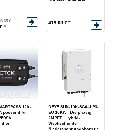
Booster Ladegerät
98,65 €
419,00 € *
€ *
MARTPASS 120 -
DEYE SUN-10K-SG04LP3-
A passend für
EU 10KW | Dreiphasig |
250SA
2MPPT | Hybrid-
dler
Wechselrichter |
Niederspannungsbatterie