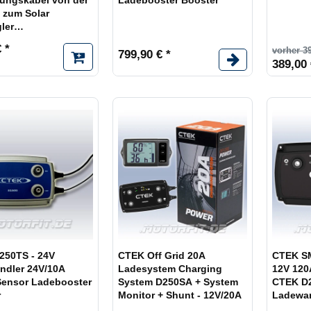
ungskabel von der
Ladebooster Booster
e zum Solar
ler
usskabel
 *
vorher 3
799,90 € *
389,00 
250TS - 24V
CTEK Off Grid 20A
CTEK S
ndler 24V/10A
Ladesystem Charging
12V 120
Sensor Ladebooster
System D250SA + System
CTEK D
r
Monitor + Shunt - 12V/20A
Ladewan