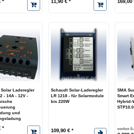
 *
11,90 € *
169,00 
Solar Laderegler
Schaudt Solar-Laderegler
SMA Sun
2 - 14A - 12V -
LR 1218 - für Solarmodule
Smart E
nische
bis 220W
Hybrid-
euerung
STP10.0
adung und
ungsladung
 *
vorher 5.
109,90 € *