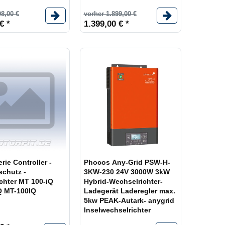
98,00 €
vorher 1.899,00 €
€ *
1.399,00 € *
rie Controller -
Phocos Any-Grid PSW-H-
schutz -
3KW-230 24V 3000W 3kW
hter MT 100-iQ
Hybrid-Wechselrichter-
 MT-100IQ
Ladegerät Laderegler max.
5kw PEAK-Autark- anygrid
Inselwechselrichter