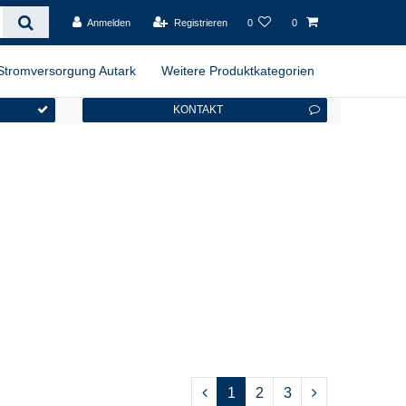
Anmelden
Registrieren
0
0
Stromversorgung Autark
Weitere Produktkategorien
KONTAKT
1
2
3