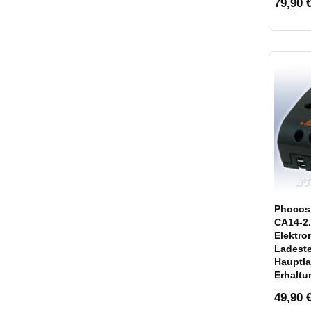
79,90 €
Phocos 
CA14-2.
Elektro
Ladest
Hauptl
Erhalt
49,90 €