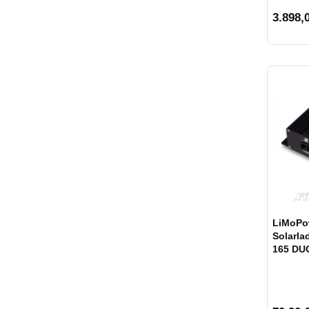
3.898,0
LiMoPo
Solarla
165 DU