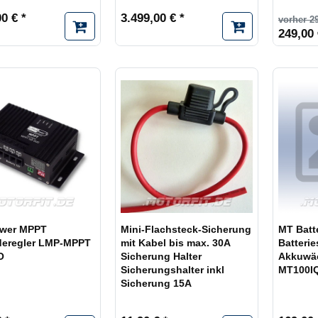
0 € *
3.499,00 € *
vorher 2
249,00 
wer MPPT
Mini-Flachsteck-Sicherung
MT Batte
deregler LMP-MPPT
mit Kabel bis max. 30A
Batterie
O
Sicherung Halter
Akkuwäc
Sicherungshalter inkl
MT100IQ
Sicherung 15A