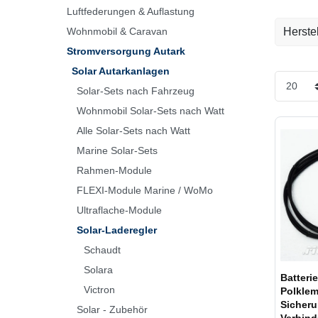
Luftfederungen & Auflastung
Wohnmobil & Caravan
Herstel
Stromversorgung Autark
CTEK
Solar Autarkanlagen
Solar-Sets nach Fahrzeug
Elgris
Wohnmobil Solar-Sets nach Watt
Solara
Alle Solar-Sets nach Watt
Marine Solar-Sets
Victro
Rahmen-Module
FLEXI-Module Marine / WoMo
Ultraflache-Module
Solar-Laderegler
Schaudt
Solara
Batteri
Victron
Polkle
Sicheru
Solar - Zubehör