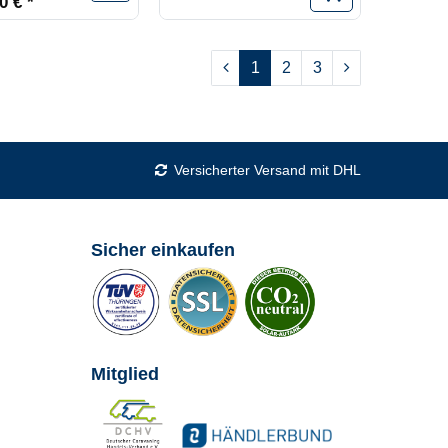
0 € *
1
2
3
Versicherter Versand mit DHL
Sicher einkaufen
Mitglied