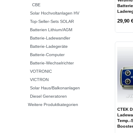
Verbind
CBE
Batteri
Ladereg
Solar Hochvoltanlagen HV
Anschl
29,90 €
Top-Seller-Sets SOLAR
Batterien Lithium/AGM
Batterie-Ladewandler
Batterie-Ladegeräte
Batterie-Computer
Batterie-Wechselrichter
VOTRONIC
VICTRON
Solar Haus/Balkonanlagen
Diesel Generatoren
Weitere Produktkategorien
CTEK D
Ladewa
Temp.-
Booste