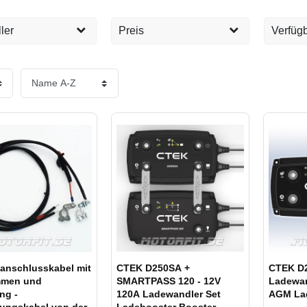
ler
Preis
Verfügb
Sofort 
6
EUR
EUR
Tage
1
Übernehmen
Lieferz
14
Lieferz
n
4
Lieferz
Produkt
Lieferz
länger
eanschlusskabel mit
CTEK D250SA +
CTEK D2
mmen und
SMARTPASS 120 - 12V
Ladewan
ng -
120A Ladewandler Set
AGM Lad