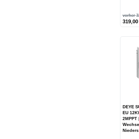
vorher 3
319,00
DEYE S
EU 12KW
2MPPT |
Wechsel
Nieders