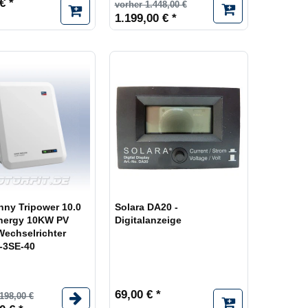
€ *
vorher 1.448,00 €
1.199,00 € *
ny Tripower 10.0
Solara DA20 -
nergy 10KW PV
Digitalanzeige
Wechselrichter
-3SE-40
69,00 € *
198,00 €