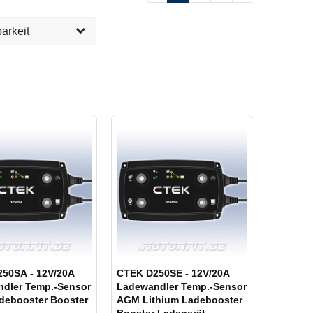
arkeit
versandfertig, 1-2
18
eit ca. 1 Woche
2
eit ca. 2 Wochen
5
eit ca. 4 Wochen
1
 vergriffen,
7
eit 2 Monate oder
50SA - 12V/20A
CTEK D250SE - 12V/20A
dler Temp.-Sensor
Ladewandler Temp.-Sensor
ebooster Booster
AGM Lithium Ladebooster