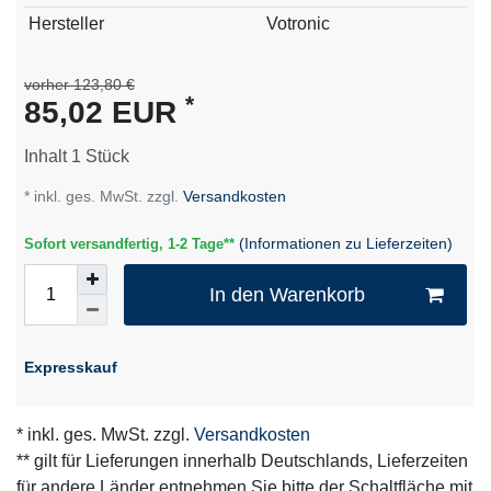
Technisches
Wert
Hersteller
Votronic
Merkmal
vorher 123,80 €
*
85,02 EUR
Inhalt
1
Stück
* inkl. ges. MwSt. zzgl.
Versandkosten
(Informationen zu Lieferzeiten)
Sofort versandfertig, 1-2 Tage**
In den Warenkorb
Expresskauf
* inkl. ges. MwSt. zzgl.
Versandkosten
** gilt für Lieferungen innerhalb Deutschlands, Lieferzeiten
für andere Länder entnehmen Sie bitte der Schaltfläche mit