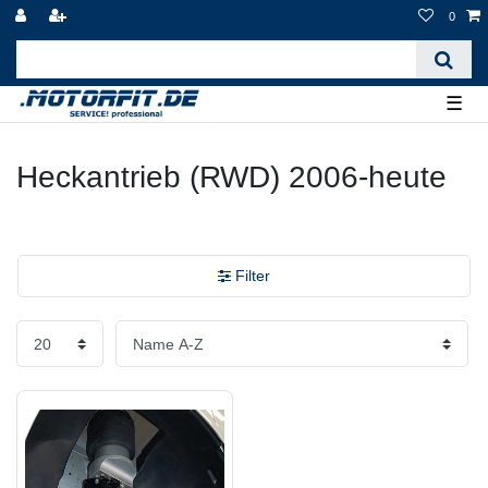
0
☰
Heckantrieb (RWD) 2006-heute
Filter