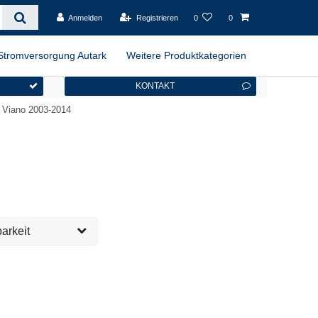
Anmelden
Registrieren
0
0
Stromversorgung Autark
Weitere Produktkategorien
KONTAKT
/ Viano 2003-2014
arkeit
stig verfügbar,
1
eit 4 - 5 Tage
eit ca. 2 Wochen
1