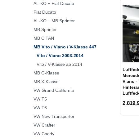
AL-KO + Fiat Ducato
Fiat Ducato
AL-KO + MB Sprinter
MB Sprinter
MB CITAN
MB Vito / Viano / V-Klasse 447
Vito / Viano 2003-2014
Vito / V-Klasse ab 2014
Luftfed
MB G-Klasse
Mercede
Viano -
MB X-Klasse
Hinterac
VW Grand California
Luftfed
VW T5
2.819,9
VW T6
VW New Transporter
VW Crafter
VW Caddy