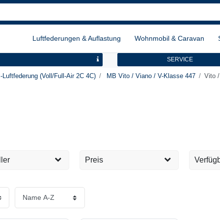
Luftfederungen & Auflastung
Wohnmobil & Caravan
SERVICE
-Luftfederung (Voll/Full-Air 2C 4C)
MB Vito / Viano / V-Klasse 447
Vito 
ler
Preis
Verfügb
suspension
Kurzfri
2
EUR
EUR
Lieferz
Übernehmen
Lieferz