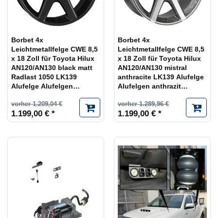
Borbet 4x
Borbet 4x
Leichtmetallfelge CWE 8,5
Leichtmetallfelge CWE 8,5
x 18 Zoll für Toyota Hilux
x 18 Zoll für Toyota Hilux
AN120/AN130 black matt
AN120/AN130 mistral
Radlast 1050 LK139
anthracite LK139 Alufelge
Alufelge Alufelgen
Alufelgen anthrazit
schwarz Felgensatz
Felgensatz
vorher 1.209,04 €
vorher 1.289,96 €
1.199,00 € *
1.199,00 € *