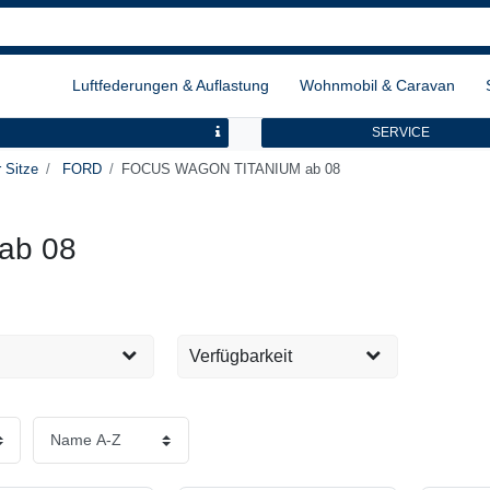
Luftfederungen & Auflastung
Wohnmobil & Caravan
SERVICE
 Sitze
FORD
FOCUS WAGON TITANIUM ab 08
ab 08
Verfügbarkeit
Sofort versandfertig, 1-2
4
EUR
Tage
Übernehmen