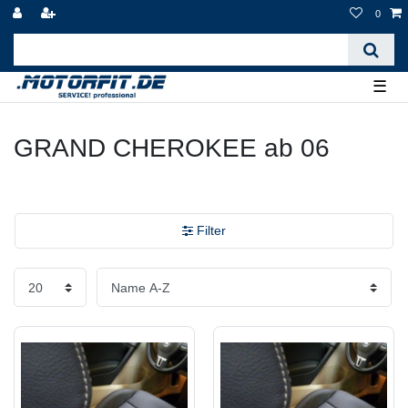
0
☰
GRAND CHEROKEE ab 06
Filter