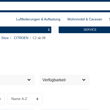
Luftfederungen & Auflastung
Wohnmobil & Caravan
SERVICE
 Sitze
CITROEN
C2 ab 08
Verfügbarkeit
Sofort versandfertig, 1-2
2
EUR
Tage
Übernehmen