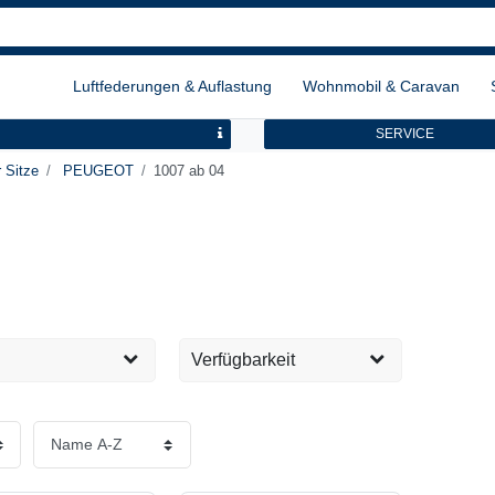
Luftfederungen & Auflastung
Wohnmobil & Caravan
SERVICE
 Sitze
PEUGEOT
1007 ab 04
Verfügbarkeit
Sofort versandfertig, 1-2
2
EUR
Tage
Übernehmen