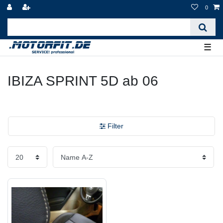
0
☰
IBIZA SPRINT 5D ab 06
Filter