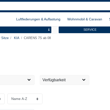
Luftfederungen & Auflastung
Wohnmobil & Caravan
SERVICE
 Sitze
KIA
CARENS 7S ab 08
Verfügbarkeit
Sofort versandfertig, 1-2
1
EUR
Tage
Übernehmen