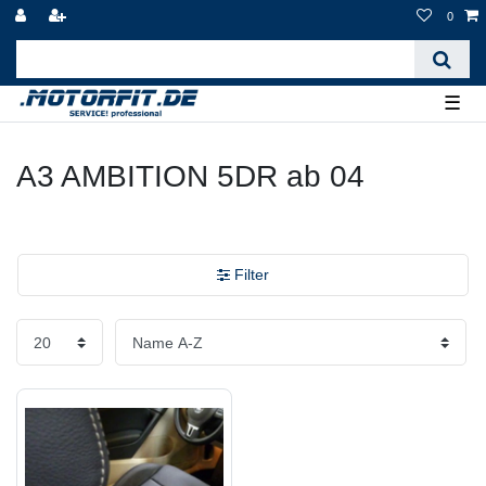
0
☰
A3 AMBITION 5DR ab 04
Filter