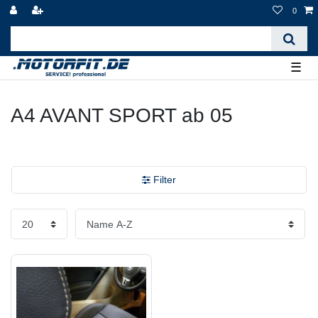
0
☰
A4 AVANT SPORT ab 05
Filter