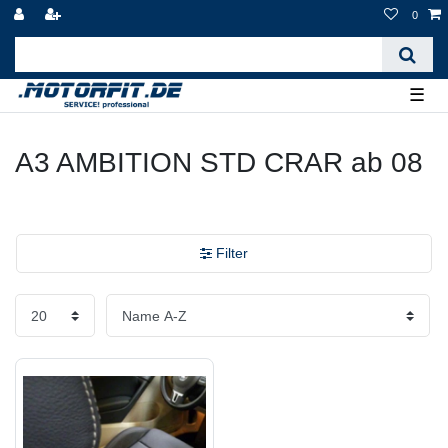
0
☰
A3 AMBITION STD CRAR ab 08
Filter