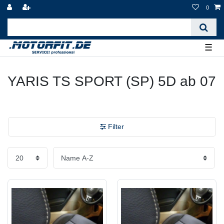
0
☰
YARIS TS SPORT (SP) 5D ab 07
Filter