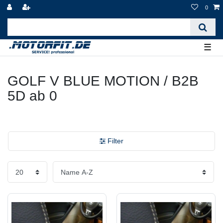
0
☰
GOLF V BLUE MOTION / B2B
5D ab 0
Filter